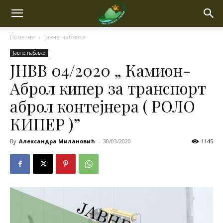
Почетна
Јавне набавке
Јавне набавке
ЈНВВ 04/2020 „ Камион-
Аброл кипер за транспорт
аброл контејнера ( РОЛО
КИПЕР )”
By
Александра Милановић
-
30/03/2020
1145