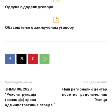
Одлука о додели уговора
Обавештење о закљученом уговору
Претходни чланак
Следећи чланак
ЈНМВ 08/2020
Наш регионални центар
“Реконструкција
посетио градоначелник
(санација) крова
Ужица
административне зграде “