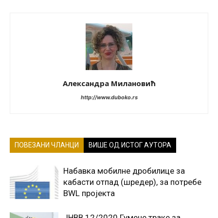
Александра Милановић
http://www.duboko.rs
ПОВЕЗАНИ ЧЛАНЦИ
ВИШЕ ОД ИСТОГ АУТОРА
Набавка мобилне дробилице за
кабасти отпад (шредер), за потребе
BWL пројекта
JНВВ 12/2020 Гумене траке за