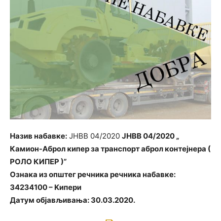
Назив набавке:
ЈНВВ 04/2020
ЈНВВ 04/2020 „
Камион-Аброл кипер за транспорт аброл контејнера (
РОЛО КИПЕР )”
Ознака из општег речника речника набавке:
34234100 – Kипери
Датум објављивања:
30.03.2020.