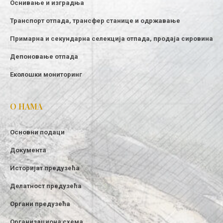
Оснивање и изградња
Транспорт отпада, трансфер станице и одржавање
Примарна и секундарна селекција отпада, продаја сировина
Депоновање отпада
Еколошки мониторинг
О НАМА
Основни подаци
Документа
Историјат предузећа
Делатност предузећа
Органи предузећа
Организациона схема