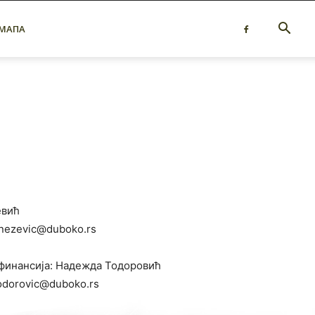
 МАПА
евић
knezevic@duboko.rs
финансија: Надежда Тодоровић
odorovic@duboko.rs