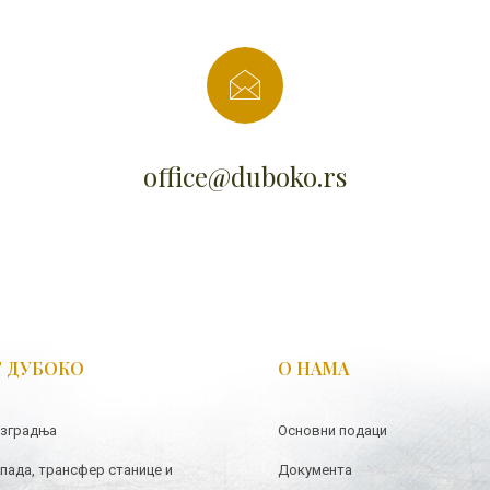
office@duboko.rs
Т ДУБОКО
О НАМА
изградња
Основни подаци
пада, трансфер станице и
Документа