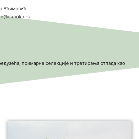
ка Аћимовић
ije@duboko.rs
 предузећа, примарне селекције и третирања отпада као