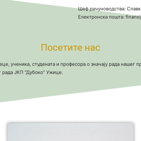
Шеф рачуноводства: Слав
Електронска пошта: finans
Посетите нас
 деце, ученика, студената и професора о значају рада нашег
т рада ЈКП “Дубоко” Ужице.