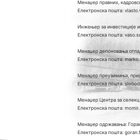
Менаџер правних, кадровс
Електронска пошта: vlasto.
Инжењер за инвестиције и
Електронска пошта: vaso.s
Менаџер депоновања отпа
Електронска пошта: marko.
Менаџер преузимања, приј
Електронска пошта: slobod
Менаџер Центра за селекц
Електронска пошта: momir.
Менаџер одржавања: Гора
Електронска пошта: goran.f