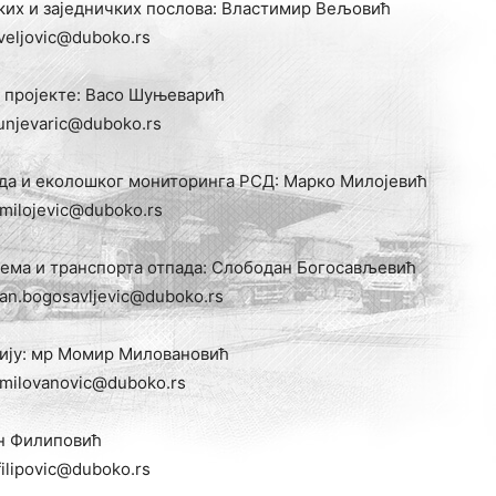
ких и заједничких послова: Властимир Вељовић
veljovic@duboko.rs
 пројекте: Васо Шуњеварић
unjevaric@duboko.rs
да и еколошког мониторинга РСД: Марко Милојевић
milojevic@duboko.rs
ема и транспорта отпада: Слободан Богосављевић
an.bogosavljevic@duboko.rs
ију: мр Момир Миловановић
milovanovic@duboko.rs
н Филиповић
ilipovic@duboko.rs