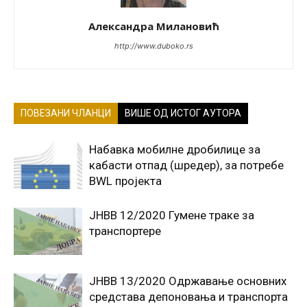
Александра Милановић
http://www.duboko.rs
ПОВЕЗАНИ ЧЛАНЦИ
ВИШЕ ОД ИСТОГ АУТОРА
Набавка мобилне дробилице за
кабасти отпад (шредер), за потребе
BWL пројекта
JНВВ 12/2020 Гумене траке за
транспортере
JНВВ 13/2020 Oдржавање основних
средстава депоновања и транспорта