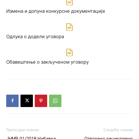
Измена и допуна конкурсне документације
Одлука о додели уговора
Обавештење о закљученом уговору
Претходни чланак
Следећи чланак
ЈНМВ 01/2018 Набавка
Отворено рециклажно