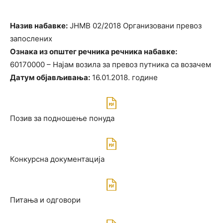
Назив набавке:
ЈНМВ 02/2018 Организовани превоз
запослених
Ознака из општег речника речника набавке:
60170000 – Најам возила за превоз путника са возачем
Датум објављивања:
16.01.2018. године
Позив за подношење понуда
Конкурсна документацијa
Питања и одговoри