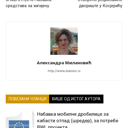
средстава за хигијену
двориште у Косјерићу
Александра Милановић
http://www.duboko.rs
ПОВЕЗАНИ ЧЛАНЦИ
ВИШЕ ОД ИСТОГ АУТОРА
Набавка мобилне дробилице за
кабасти отпад (шредер), за потребе
BWL пројекта