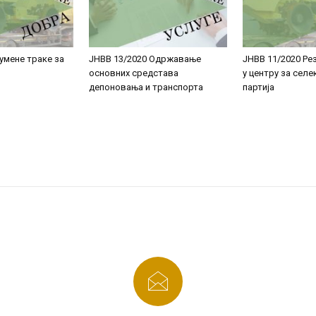
умене траке за
JНВВ 13/2020 Oдржавање
ЈНВВ 11/2020 Ре
основних средстава
у центру за селек
депоновања и транспорта
партија