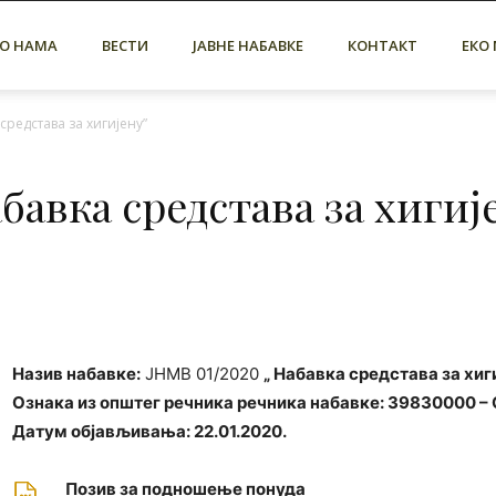
О НАМА
ВЕСТИ
ЈАВНЕ НАБАВКЕ
КОНТАКТ
ЕКО
средстава за хигијену”
бавка средстава за хигиј
Назив набавке:
ЈНМВ 01/2020
„ Набавка средстава за хиги
Ознака из општег речника речника набавке:
39830000 – 
Датум објављивања:
22.01.2020.
Позив за подношење понуда