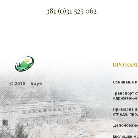
+381 (0)31 525 062
ПРОЈЕКА
Оснивање и
© 2018 | Бруе
Транспорт о
одржавање
Примарна и 
отпада, про
Депоновање
Еколошки м