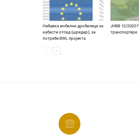
Набавка мобилне дробилице за
JНВВ 12/2020 Г
кабасти отпад (шредер), за
транспортере
потребе BWL пројекта