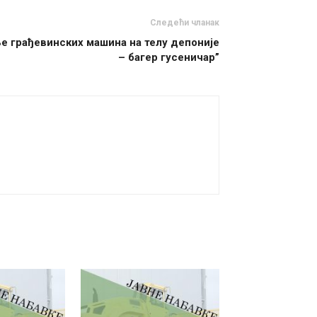
Следећи чланак
 грађевинских машина на телу депоније
– багер гусеничар”