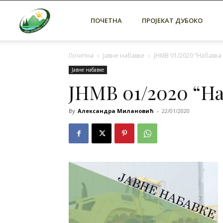
ЈКП
ПОЧЕТНА
ПРОЈЕКАТ ДУБОКО
Почетна
Јавне набавке
ЈНМВ 01/2020 “Набавка 
Дубоко
Јавне набавке
ЈНМВ 01/2020 “На
Ужице
By
Александра Милановић
-
22/01/2020