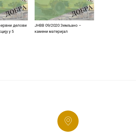
зервни делови
ЈНВВ 09/2020 Земљано –
цију у 5
камени материјал