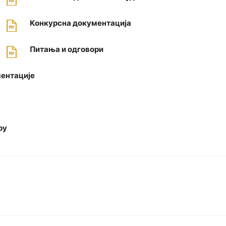
Конкурсна документацијa
Питања и одговoри
ментације
ру