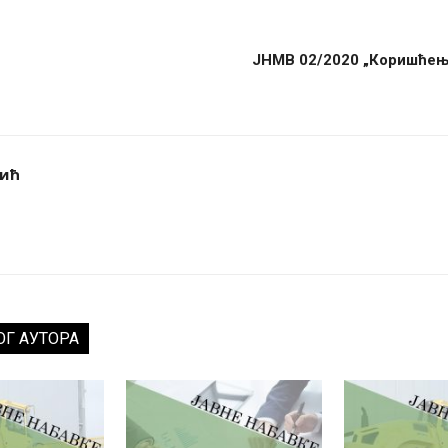
ЈНМВ 02/2020 „Коришћење
вић
ОГ АУТОРА