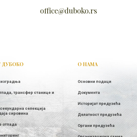
office@duboko.rs
Т ДУБОКО
О НАМА
 изградња
Основни подаци
тпада, трансфер станице и
Документа
Историјат предузећа
секундарна селекција
даја сировина
Делатност предузећа
 отпада
Органи предузећа
ониторинг
Организациона схема