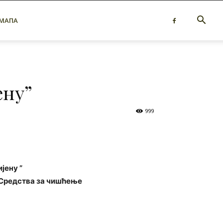
 МАПА
ену”
999
јену ”
Средства за чишћење