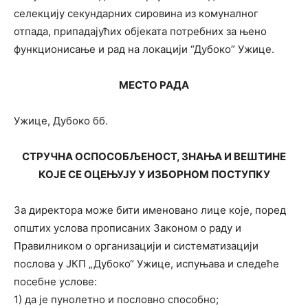
селекцију секундарних сировина из комуналног
отпада, припадајућих објеката потребних за њено
функционисање и рад на локацији “Дубоко” Ужице.
МЕСТО РАДА
Ужице, Дубоко бб.
СТРУЧНА ОСПОСОБЉЕНОСТ, ЗНАЊА И ВЕШТИНЕ
КОЈЕ СЕ ОЦЕЊУЈУ У ИЗБОРНОМ ПОСТУПКУ
За директора може бити именовано лице које, поред
општих услова прописаних Законом о раду и
Правилником о организацији и систематизацији
послова у ЈКП „Дубоко“ Ужице, испуњава и следеће
посебне услове:
1) да је пунолетно и пословно способно;