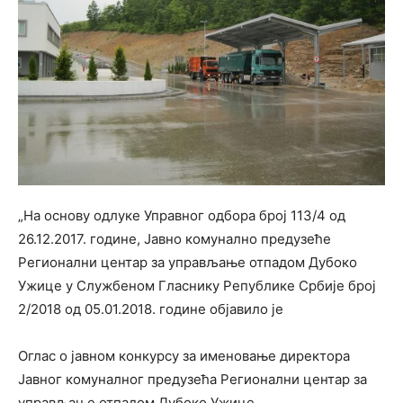
„На основу одлуке Управног одбора број 113/4 од
26.12.2017. године, Јавно комунално предузеће
Регионални центар за управљање отпадом Дубоко
Ужице у Службеном Гласнику Републике Србије број
2/2018 од 05.01.2018. године објавило је
Оглас о јавном конкурсу за именовање директора
Јавног комуналног предузећа Регионални центар за
управљање отпадом Дубоко Ужице