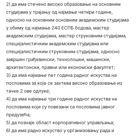
2) да има стечено високо образовање на основним
студијама у трајању од најмање четири године,
односно на основним основним академским студијама
у обиму од најмање 240 ЕСПБ бодова, мастер
академским студијама, мастер струковним студијама,
специјалистичким академским студијама или
специјалистичким струковним студијама, односно
завршен грађевински, технолошки, машински,
архитектонски, правни или економски факултет;
3) да има најмање пет година радног искуства на
пословима за које се захтева високо образовање из
тачке 2 ове одлуке;
4) да има најмање три године радног искуства на
пословима који су повезани са пословима јавног
предузећа;
5) да познаје област корпоративног управљања;
6) да има радно искуство у организовању рада и