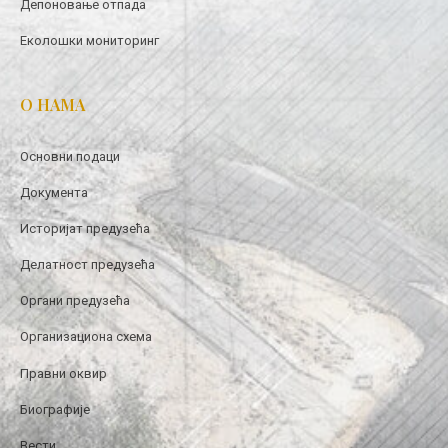
Депоновање отпада
Еколошки мониторинг
О НАМА
Основни подаци
Документа
Историјат предузећа
Делатност предузећа
Органи предузећа
Организациона схема
Правни оквир
Биографије
Вести