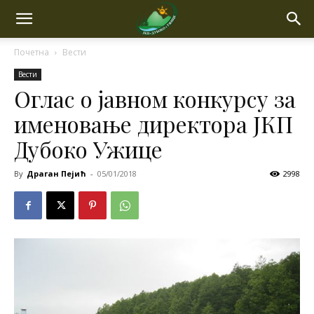
Почетна
Вести
Вести
Оглас о јавном конкурсу за
именовање директора ЈКП
Дубоко Ужице
By
Драган Пејић
-
05/01/2018
2998