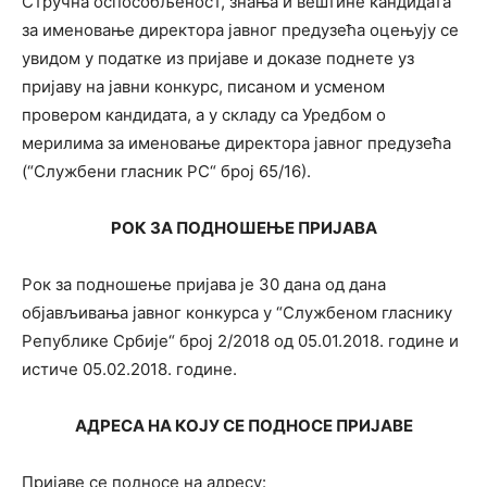
Стручна оспособљеност, знања и вештине кандидата
за именовање директора јавног предузећа оцењују се
увидом у податке из пријаве и доказе поднете уз
пријаву на јавни конкурс, писаном и усменом
провером кандидата, а у складу са Уредбом о
мерилима за именовање директора јавног предузећа
(“Службени гласник РС“ број 65/16).
РОК ЗА ПОДНОШЕЊЕ ПРИЈАВА
Рок за подношење пријава је 30 дана од дана
објављивања јавног конкурса у “Службеном гласнику
Републике Србије“ број 2/2018 од 05.01.2018. године и
истиче 05.02.2018. године.
АДРЕСА НА КОЈУ СЕ ПОДНОСЕ ПРИЈАВЕ
Пријаве се подносе на адресу: