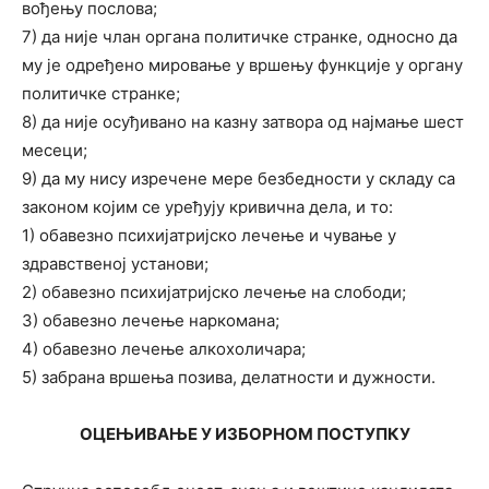
вођењу послова;
7) да није члан органа политичке странке, односно да
му је одређено мировање у вршењу функције у органу
политичке странке;
8) да није осуђивано на казну затвора од најмање шест
месеци;
9) да му нису изречене мере безбедности у складу са
законом којим се уређују кривична дела, и то:
1) обавезно психијатријско лечење и чување у
здравственој установи;
2) обавезно психијатријско лечење на слободи;
3) обавезно лечење наркомана;
4) обавезно лечење алкохоличара;
5) забрана вршења позива, делатности и дужности.
ОЦЕЊИВАЊЕ У ИЗБОРНОМ ПОСТУПКУ