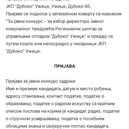
ЈКП “Дубоко” Ужице, Ужице, Дубоко бб.
Пријаве се подносе у затвореном коверту са назнаком
“За јавни конкурс – за избор директора Јавног
комуналног предузећа Регионални центар за
управљање отпадом “Дубоко“ Ужице” и предају се
путем поште или непосредно у писарници ЈКП
“Дубоко” Ужице.
ПРИЈАВА
Пријава за јавни конкурс садржи:
Име и презиме кандидата, датум и место рођења,
адресу становања, контакт податке, податке о
образовању, податке о радном искуству са кратким
описом послова на којима је кандидат радио, податке
о стручном усавршавању, податке о посебним
облицима знања и својеручни потпис кандидата.