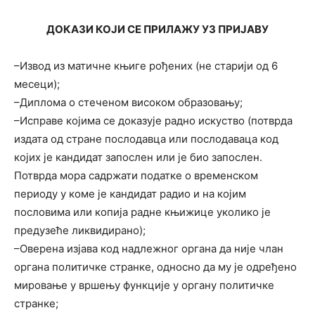
ДОКАЗИ КОЈИ СЕ ПРИЛАЖУ УЗ ПРИЈАВУ
–Извод из матичне књиге рођених (не старији од 6
месеци);
–Диплома о стеченом високом образовању;
–Исправе којима се доказује радно искуство (потврда
издата од стране послодавца или послодаваца код
којих је кандидат запослен или је био запослен.
Потврда мора садржати податке о временском
периоду у коме је кандидат радио и на којим
пословима или копија радне књижице уколико је
предузеће ликвидирано);
–Оверена изјава код надлежног органа да није члан
органа политичке странке, односно да му је oдређено
мировање у вршењу функције у органу политичке
странке;