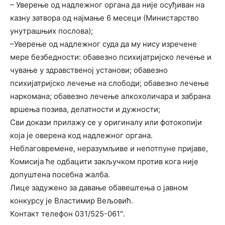
– Уверење од надлежног органа да није осуђиван на
казну затвора од најмање 6 месеци (Министарство
унутрашњих послова);
–Уверење од надлежног суда да му нису изречене
мере безбедности: обавезно психијатријско лечење и
чување у здравственој установи; обавезно
психијатријско лечење на слободи; обавезно лечење
наркомана; обавезно лечење алкохоличара и забрана
вршења позива, делатности и дужности;
Сви докази прилажу се у оригиналу или фотокопији
која је оверена код надлежног органа.
Неблаговремене, неразумљиве и непотпуне пријаве,
Комисија ће одбацити закључком против кога није
допуштена посебна жалба.
Лице задужено за давање обавештења о јавном
конкурсу је Властимир Вељовић.
Контакт телефон 031/525-061″.