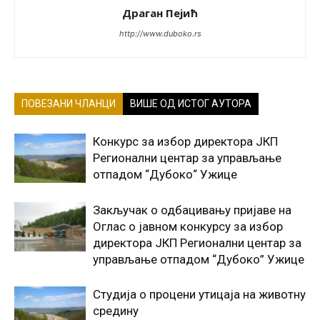
Драган Пејић
http://www.duboko.rs
ПОВЕЗАНИ ЧЛАНЦИ
ВИШЕ ОД ИСТОГ АУТОРА
Конкурс за избор директора ЈКП
Регионални центар за управљање
отпадом “Дубоко“ Ужице
Закључак о одбацивању пријаве на
Оглас о јавном конкурсу за избор
директора ЈКП Регионални центар за
управљање отпадом “Дубоко” Ужице
Студија о процени утицаја на животну
средину