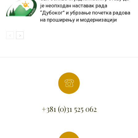
је неопходан наставак рада
“Дубоког” и убрзање почетка радова
на проширењу и модернизацији
+381 (0)31 525 062