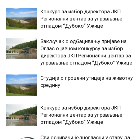
Конкурс за избор директора ЈКП
Регионални центар за управљање
отпадом “Дубоко“ Ужице
Закључак о одбацивању пријаве на
Оглас о јавном конкурсу за избор
директора ЈКП Регионални центар за
управљање отпадом “Дубоко” Ужице
Студија о процени утицаја на животну
средину
Конкурс за избор директора ЈКП
Регионални центар за управљање
отпадом “Дубоко“ Ужице
Сви оснивачи једногласни у ставу да