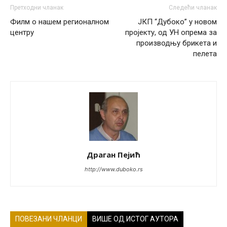
Претходни чланак
Следећи чланак
Филм о нашем регионалном
ЈКП “Дубоко” у новом
центру
пројекту, од УН опрема за
производњу брикета и
пелета
Драган Пејић
http://www.duboko.rs
ПОВЕЗАНИ ЧЛАНЦИ
ВИШЕ ОД ИСТОГ АУТОРА