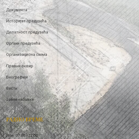
Документа
Историјат предузећа
Делатност предузећа
Органи предузећа
Организациона схема
Правни оквир
Биографије
Вести
Јавне набавке
РАДНО ВРЕМЕ
Пон: 07:00 - 22:00