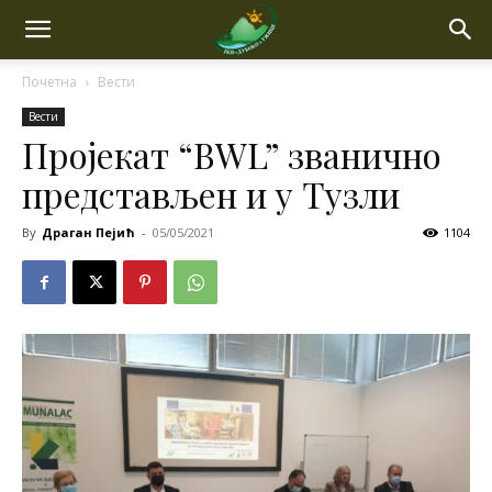
Почетна
Вести
Вести
Пројекат “BWL” званично
представљен и у Тузли
By
Драган Пејић
-
05/05/2021
1104