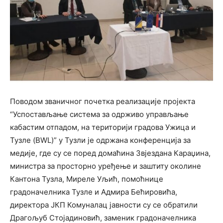
Поводом званичног почетка реализације пројекта
“Успостављање система за одрживо управљање
кабастим отпадом, на територији градова Ужица и
Тузле (BWL)” у Тузли је одржана конференција за
медије, где су се поред домаћина Звјездана Караџина,
министра за просторно уређење и заштиту околине
Кантона Тузла, Миреле Уљић, помоћнице
градоначелника Тузле и Адмира Бећировића,
директора ЈКП Комуналац јавности су се обратили
Драгољуб Стојадиновић, заменик градоначелника