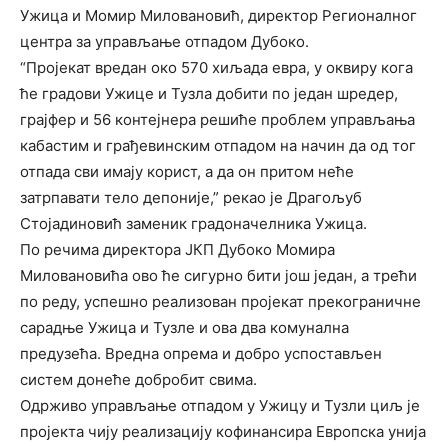
Ужица и Момир Миловановић, директор Регионалног
центра за управљање отпадом Дубоко.
“Пројекат вредан око 570 хиљада евра, у оквиру кога
ће градови Ужице и Тузла добити по један шредер,
грајфер и 56 контејнера решиће проблем управљања
кабастим и грађевинским отпадом на начин да од тог
отпада сви имају корист, а да он притом неће
затрпавати тело депоније,” рекао је Драгољуб
Стојадиновић заменик градоначелника Ужица.
По речима директора ЈКП Дубоко Момира
Миловановића ово ће сигурно бити још један, а трећи
по реду, успешно реализован пројекат прекограничне
сарадње Ужица и Тузле и ова два комунална
предузећа. Вредна опрема и добро успостављен
систем донеће добробит свима.
Одрживо управљање отпадом у Ужицу и Тузли циљ је
пројекта чију реализацију кофинансира Европска унија