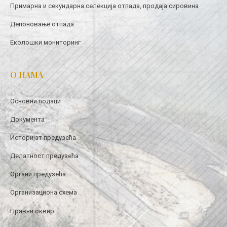
Примарна и секундарна селекција отпада, продаја сировина
Депоновање отпада
Еколошки мониторинг
О НАМА
Основни подаци
Документа
Историјат предузећа
Делатност предузећа
Органи предузећа
Организациона схема
Правни оквир