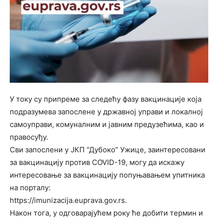
У току су припреме за следећу фазу вакцинације која
подразумева запослене у државној управи и локалној
самоуправи, комуналним и јавним предузећима, као и
правосуђу.
Сви запослени у ЈКП “Дубоко” Ужице, заинтересовани
за вакцинацију против COVID-19, могу да искажу
интересовање за вакцинацију попуњавањем упитника
на порталу:
https://imunizacija.euprava.gov.rs.
Након тога, у одговарајућем року ће добити термин и