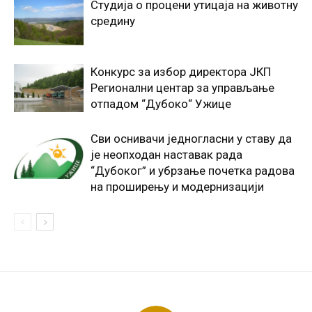
Студија о процени утицаја на животну
средину
Конкурс за избор директора ЈКП
Регионални центар за управљање
отпадом “Дубоко“ Ужице
Сви оснивачи једногласни у ставу да
је неопходан наставак рада
“Дубоког” и убрзање почетка радова
на проширењу и модернизацији