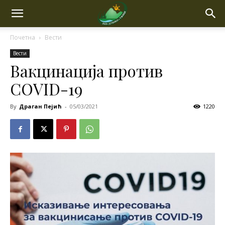
Почетна
Вести
Вести
Вакцинација против
COVID-19
By
Драган Пејић
-
05/03/2021
1220