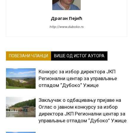
Драган Пејић
http://www.duboko.rs
ПОВЕЗАНИ ЧЛАНЦИ
ВИШЕ ОД ИСТОГ АУТОРА
Конкурс за избор директора ЈКП
Регионални центар за управљање
отпадом “Дубоко“ Ужице
Закључак о одбацивању пријаве на
Оглас о јавном конкурсу за избор
директора ЈКП Регионални центар за
управљање отпадом “Дубоко” Ужице