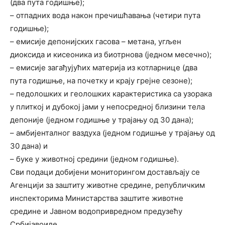
(два пута годишње);
– отпадних вода након пречишћавања (четири пута
годишње);
– емисије депонијских гасова – метана, угљен
диоксида и кисеоника из биотрнова (једном месечно);
– емисије загађујућих материја из котларнице (два
пута годишње, на почетку и крају грејне сезоне);
– педолошких и геолошких карактеристика са узорака
у плиткој и дубокој јами у непосредној близини тела
депоније (једном годишње у трајању од 30 дана);
– амбијенталног ваздуха (једном годишње у трајању од
30 дана) и
– буке у животној средини (једном годишње).
Сви подаци добијени мониторингом достављају се
Агенцији за заштиту животне средине, републичким
инспекторима Министарства заштите животне
средине и Јавном водопривредном предузећу
Србијавоиде.