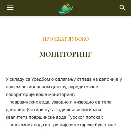
ПРОЈЕКАТ ДУБОКО
МОНИТОРИНГ
У складу са Уредбом о одлагању отпада на депоније у
нашем регионалном центру, акредитоване
лабораторије врше мониторинг:
– површинских вода, узводно и низводно од тела
депоније (четири пута годишње испитивање
квалитета површинске воде Турског потока);
– подземних вода из три пијезометарске бушотине