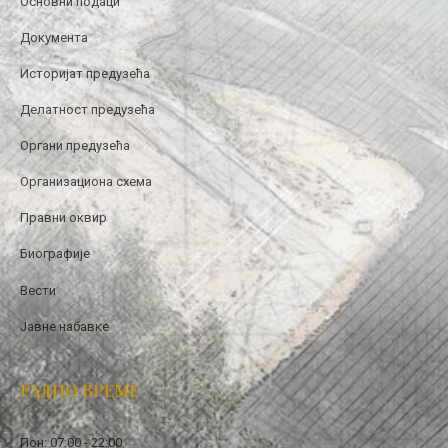
Основни подаци
Документа
Историјат предузећа
Делатност предузећа
Органи предузећа
Организациона схема
Правни оквир
Биографије
Вести
Јавне набавке
РАДНО ВРЕМЕ
Пон: 07:00 - 22:00