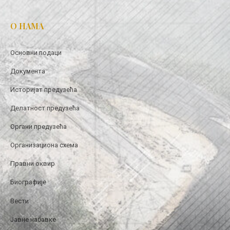
О НАМА
Основни подаци
Документа
Историјат предузећа
Делатност предузећа
Органи предузећа
Организациона схема
Правни оквир
Биографије
Вести
Јавне набавке