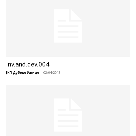
inv.and.dev.004
ЈКП Дубоко Ужице
-
02/04/2018