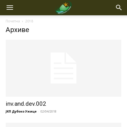
Почетна
2018
Архиве
inv.and.dev.002
ЈКП Дубоко Ужице
-
02/04/2018