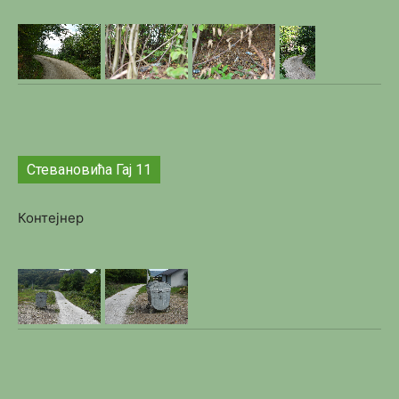
Стевановића Гај 11
Контејнер