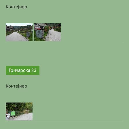
Контејнер
Грнчарска 23
Контејнер