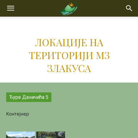
ЛОКАЦИЈЕ НА
ТЕРИТОРИЈИ МЗ
ЗЛАКУСА
Ђуре Даничића 5
Контејнер