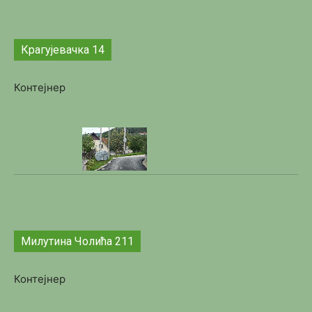
Крагујевачка 14
Контејнер
Милутина Чолића 211
Контејнер