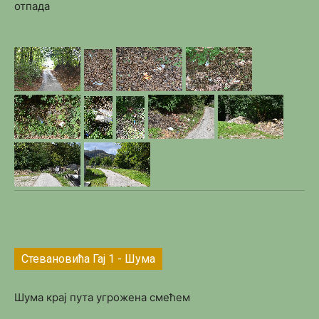
отпада
Стевановића Гај 1 - Шума
Шума крај пута угрожена смећем