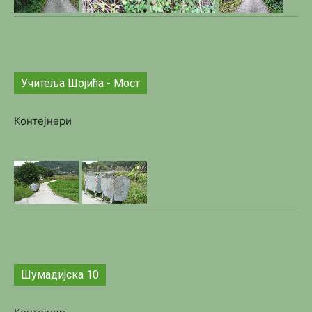
Учитеља Шојића - Мост
Контејнери
Шумадијска 10