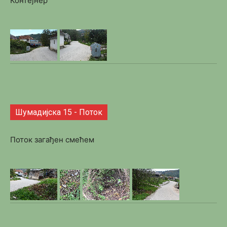
Контејнер
Шумадијска 15 - Поток
Поток загађен смећем