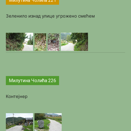
Милутина Чолића 221
Зеленило изнад улице угрожено смећем
Милутина Чолића 226
Контејнер