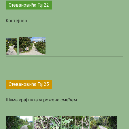
Стевановића Гај 22
Контејнер
Стевановића Гај 25
Шума крај пута угрожена смећем