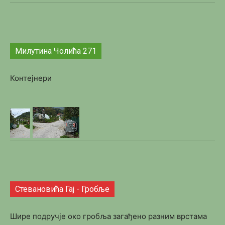
Милутина Чолића 271
Контејнери
Стевановића Гај - Гробље
Шире подручје око гробља загађено разним врстама