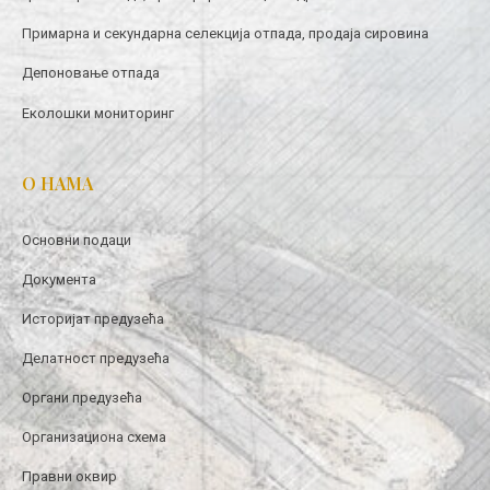
Примарна и секундарна селекција отпада, продаја сировина
Депоновање отпада
Еколошки мониторинг
О НАМА
Основни подаци
Документа
Историјат предузећа
Делатност предузећа
Органи предузећа
Организациона схема
Правни оквир