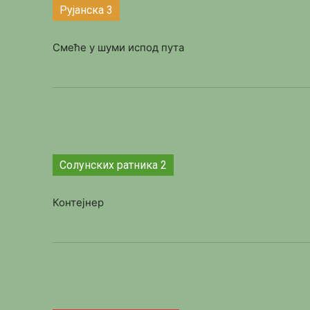
Рујанска 3
Смеће у шуми испод пута
Солунских ратника 2
Контејнер