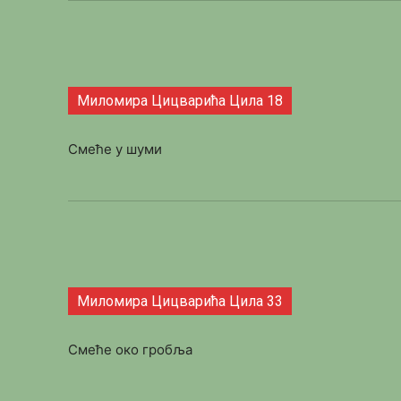
Миломира Цицварића Цила 18
Смеће у шуми
Миломира Цицварића Цила 33
Смеће око гробља