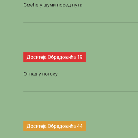
Смеће у шуми поред пута
Доситеја Обрадовића 19
Отпад у потоку
Доситеја Обрадовића 44