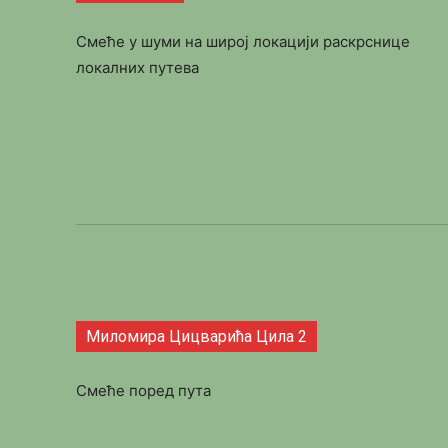
Смеће у шуми на широј локацији раскрснице
локалних путева
Миломира Цицварића Цила 2
Смеће поред пута