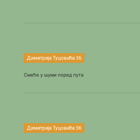
Димитрија Туцовића 36
Смеће у шуми поред пута
Димитрија Туцовића 56