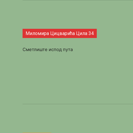
Миломира Цицварића Цила 34
Сметлиште испод пута