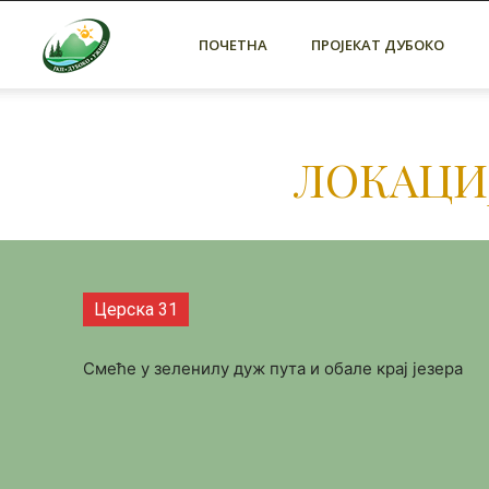
ЈКП
ПОЧЕТНА
ПРОЈЕКАТ ДУБОКО
Дубоко
ЛОКАЦИЈ
Ужице
Церска 31
Смеће у зеленилу дуж пута и обале крај језера