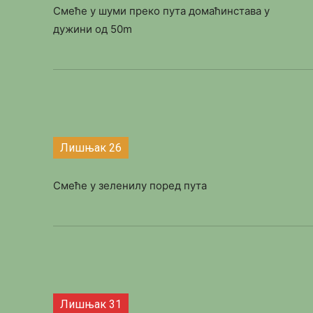
Смеће у шуми преко пута домаћинстава у
дужини од 50m
Лишњак 26
Смеће у зеленилу поред пута
Лишњак 31